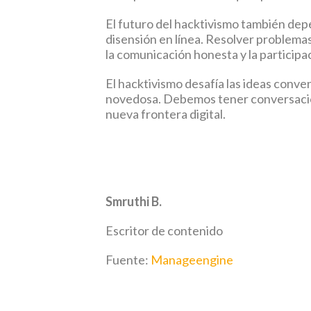
El futuro del hacktivismo también dep
disensión en línea. Resolver problemas
la comunicación honesta y la participac
El hacktivismo desafía las ideas conve
novedosa. Debemos tener conversacion
nueva frontera digital.
Smruthi B.
Escritor de contenido
Fuente:
Manageengine