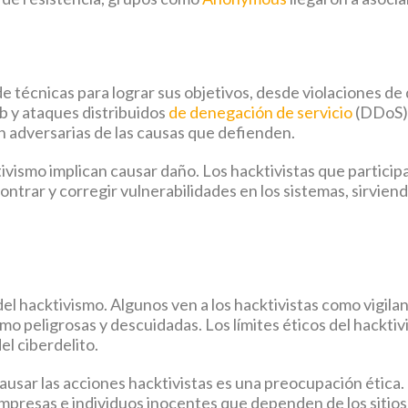
 de técnicas para lograr sus objetivos, desde violaciones d
b y ataques distribuidos
de denegación de servicio
(DDoS).
 adversarias de las causas que defienden.
tivismo implican causar daño. Los hacktivistas que partici
contrar y corregir vulnerabilidades en los sistemas, sirvi
l hacktivismo. Algunos ven a los hacktivistas como vigilant
mo peligrosas y descuidadas. Los límites éticos del hackti
el ciberdelito.
causar las acciones hacktivistas es una preocupación ética
presas e individuos inocentes que dependen de los sitios 