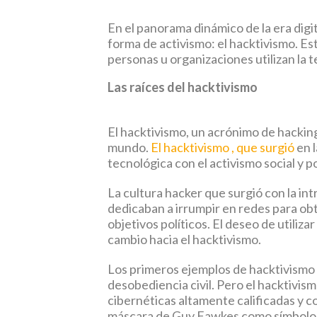
En el panorama dinámico de la era digit
forma de activismo: el hacktivismo. E
personas u organizaciones utilizan la t
Las raíces del hacktivismo
El hacktivismo, un acrónimo de hacking
mundo.
El hacktivismo , que surgió
en l
tecnológica con el activismo social y po
La cultura hacker que surgió con la i
dedicaban a irrumpir en redes para obt
objetivos políticos. El deseo de utiliza
cambio hacia el hacktivismo.
Los primeros ejemplos de hacktivismo f
desobediencia civil. Pero el hacktivis
cibernéticas altamente calificadas y co
máscara de Guy Fawkes como símbolo 