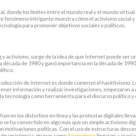
al, donde los límites entre el mundo real y el mundo virtua
ste fenómeno intrigante muestra cómo el activismo social y
ecnología para promover objetivos sociales y políticos.
 y activismo, surge de la idea de que Internet puede ser un
a década de 1980 y ganó importancia en la década de 1990,
lítico.
ntroducción de Internet es donde comenzó el hacktivismo. 
ener información y realizar investigaciones, empezaron a o
r la tecnología como herramienta para el discurso político y
ueron los disturbios en línea y las protestas digitales lle
mo se ha convertido en algo más que un simple activismo dig
n motivaciones políticas. Con el uso de estructuras descent
de resistencia, grupos como
Anonymous
llegaron a asocia