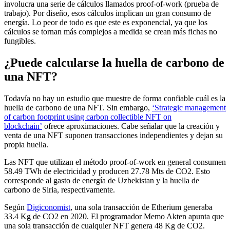
involucra una serie de cálculos llamados proof-of-work (prueba de
trabajo). Por diseño, esos cálculos implican un gran consumo de
energía. Lo peor de todo es que este es exponencial, ya que los
cálculos se tornan más complejos a medida se crean más fichas no
fungibles.
¿Puede calcularse la huella de carbono de
una NFT?
Todavía no hay un estudio que muestre de forma confiable cuál es la
huella de carbono de una NFT. Sin embargo,
‘Strategic management
of carbon footprint using carbon collectible NFT on
blockchain’
ofrece aproximaciones. Cabe señalar que la creación y
venta de una NFT suponen transacciones independientes y dejan su
propia huella.
Las NFT que utilizan el método proof-of-work en general consumen
58.49 TWh de electricidad y producen 27.78 Mts de CO2. Esto
corresponde al gasto de energía de Uzbekistan y la huella de
carbono de Siria, respectivamente.
Según
Digiconomist
, una sola transacción de Etherium generaba
33.4 Kg de CO2 en 2020. El programador Memo Akten apunta que
una sola transacción de cualquier NFT genera 48 Kg de CO2.