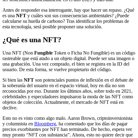
Antes de responder esa interrogante, hay que hacer un repaso. ¿Qué
es una
NFT
y cuáles son sus consecuencias ambientales? ¿Puede
calcularse su huella de carbono? Tras identificar los problemas de
esta tecnología, será posible proponer una solución.
¿Qué es una NFT?
Una NFT (Non
Fungible
Token o Ficha No Fungible) es un código
rastreable que está atado a un objeto digital. Puede ser una imagen o
una grabación. Una vez comprado, el bien se registra en la ID del
usuario. De esta forma, se vuelve propietario del código.
Si bien las
NFT
son potenciales puntos de inflexión en el debate de
la soberanía del usuario en el espacio virtual, hoy en día no son
reconocidas por eso. Durante los últimos años, sobre todo en 2021,
celebridades y especuladores impulsaron la moda de las NFT como
objetos de colección. Actualmente, el mercado de NFT está en
declive.
Esto no es visto como algo malo. Aaron Brown, criptoinversionista
y columnista en
Bloomberg
, ha comentado que los días de pagar
precios exorbitantes por NFT han terminado. De hecho, espera ver
muy pronto “NFT con substancia”. Ahora, esto no quiere decir que