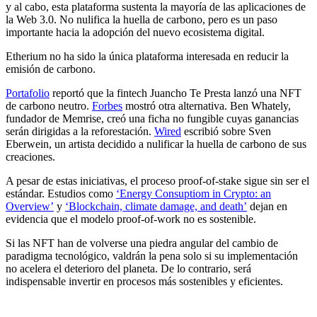
y al cabo, esta plataforma sustenta la mayoría de las aplicaciones de
la Web 3.0. No nulifica la huella de carbono, pero es un paso
importante hacia la adopción del nuevo ecosistema digital.
Etherium no ha sido la única plataforma interesada en reducir la
emisión de carbono.
Portafolio
reportó que la fintech Juancho Te Presta lanzó una NFT
de carbono neutro.
Forbes
mostró otra alternativa. Ben Whately,
fundador de Memrise, creó una ficha no fungible cuyas ganancias
serán dirigidas a la reforestación.
Wired
escribió sobre Sven
Eberwein, un artista decidido a nulificar la huella de carbono de sus
creaciones.
A pesar de estas iniciativas, el proceso proof-of-stake sigue sin ser el
estándar. Estudios como
‘Energy Consuptiom in Crypto: an
Overview’
y
‘Blockchain, climate damage, and death’
dejan en
evidencia que el modelo proof-of-work no es sostenible.
Si las NFT han de volverse una piedra angular del cambio de
paradigma tecnológico, valdrán la pena solo si su implementación
no acelera el deterioro del planeta. De lo contrario, será
indispensable invertir en procesos más sostenibles y eficientes.