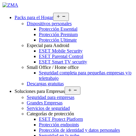
Abrir
Packs para el Hogar
el
Dispositivos personales
menú
Protección Essential
Protección Premium
Protección Ultimate
Especial para Android
ESET Mobile Security
ESET Parental Control
ESET Smart TV security
Small Office / Home office
Seguridad completa para pequeñas empresas y/o
teletrabajo
Descargas gratuitas
Abrir
Soluciones para Empresas
el
Seguridad para empresas
menú
Grandes Empresas
Servicios de seguridad
Categorías de protección
ESET Protect Platform
Protección endpoints
Protección de identidad y datos personales
Seguridad en la nube