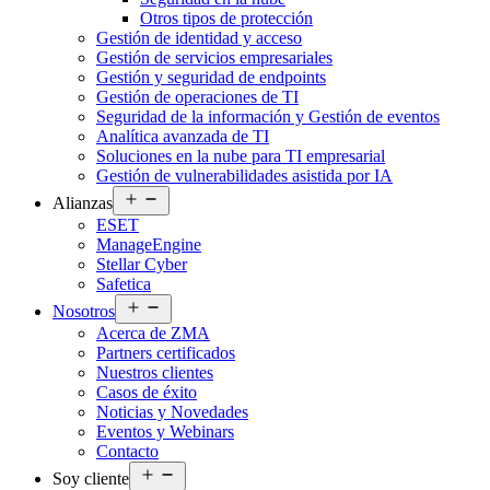
Otros tipos de protección
Gestión de identidad y acceso
Gestión de servicios empresariales
Gestión y seguridad de endpoints
Gestión de operaciones de TI
Seguridad de la información y Gestión de eventos
Analítica avanzada de TI
Soluciones en la nube para TI empresarial
Gestión de vulnerabilidades asistida por IA
Abrir
Alianzas
el
ESET
menú
ManageEngine
Stellar Cyber
Safetica
Abrir
Nosotros
el
Acerca de ZMA
menú
Partners certificados
Nuestros clientes
Casos de éxito
Noticias y Novedades
Eventos y Webinars
Contacto
Abrir
Soy cliente
el