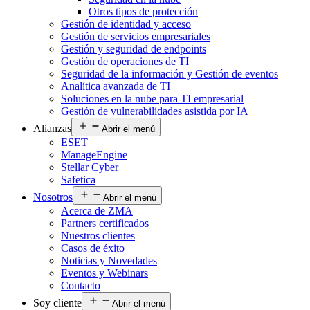
Otros tipos de protección
Gestión de identidad y acceso
Gestión de servicios empresariales
Gestión y seguridad de endpoints
Gestión de operaciones de TI
Seguridad de la información y Gestión de eventos
Analítica avanzada de TI
Soluciones en la nube para TI empresarial
Gestión de vulnerabilidades asistida por IA
Alianzas
Abrir el menú
ESET
ManageEngine
Stellar Cyber
Safetica
Nosotros
Abrir el menú
Acerca de ZMA
Partners certificados
Nuestros clientes
Casos de éxito
Noticias y Novedades
Eventos y Webinars
Contacto
Soy cliente
Abrir el menú