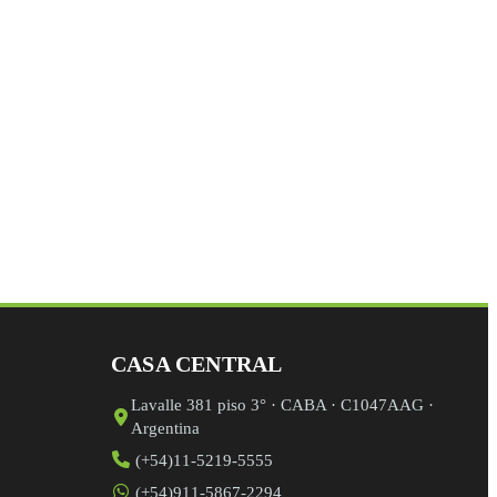
mpo de validación y debe quedar sin cambios.
CASA CENTRAL
Lavalle 381 piso 3° · CABA · C1047AAG ·
Argentina
(+54)11-5219-5555
(+54)911-5867-2294