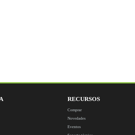
Name
Este campo es un ca
A
RECURSOS
Comprar
Novedades
Eventos