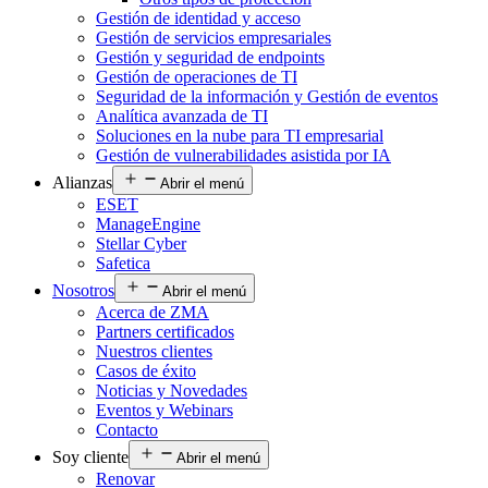
Gestión de identidad y acceso
Gestión de servicios empresariales
Gestión y seguridad de endpoints
Gestión de operaciones de TI
Seguridad de la información y Gestión de eventos
Analítica avanzada de TI
Soluciones en la nube para TI empresarial
Gestión de vulnerabilidades asistida por IA
Alianzas
Abrir el menú
ESET
ManageEngine
Stellar Cyber
Safetica
Nosotros
Abrir el menú
Acerca de ZMA
Partners certificados
Nuestros clientes
Casos de éxito
Noticias y Novedades
Eventos y Webinars
Contacto
Soy cliente
Abrir el menú
Renovar