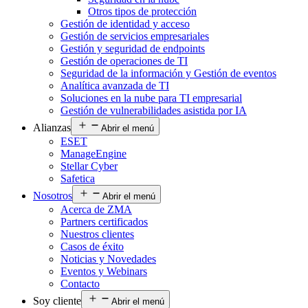
Otros tipos de protección
Gestión de identidad y acceso
Gestión de servicios empresariales
Gestión y seguridad de endpoints
Gestión de operaciones de TI
Seguridad de la información y Gestión de eventos
Analítica avanzada de TI
Soluciones en la nube para TI empresarial
Gestión de vulnerabilidades asistida por IA
Alianzas
Abrir el menú
ESET
ManageEngine
Stellar Cyber
Safetica
Nosotros
Abrir el menú
Acerca de ZMA
Partners certificados
Nuestros clientes
Casos de éxito
Noticias y Novedades
Eventos y Webinars
Contacto
Soy cliente
Abrir el menú