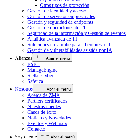
Otros tipos de protección
Gestión de identidad y acceso
Gestión de servicios empresariales
Gestión y seguridad de endpoints
Gestión de operaciones de TI
Seguridad de la información y Gestión de eventos
Analítica avanzada de TI
Soluciones en la nube para TI empresarial
Gestión de vulnerabilidades asistida por IA
Alianzas
Abrir el menú
ESET
ManageEngine
Stellar Cyber
Safetica
Nosotros
Abrir el menú
Acerca de ZMA
Partners certificados
Nuestros clientes
Casos de éxito
Noticias y Novedades
Eventos y Webinars
Contacto
Soy cliente
Abrir el menú