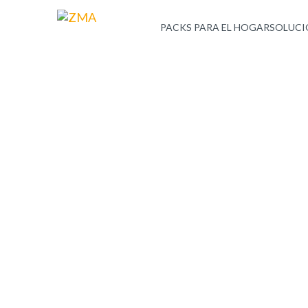
PACKS PARA EL HOGAR
SOLUCI
CONTACTANOS
Servicios profesionales a cargo
especialistas técnicos y de sop
Soluciones de ciberseguridad y gestión de infraestruc
CHATEA CON NOSOTROS