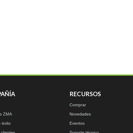
AÑÍA
RECURSOS
Comprar
de ZMA
Novedades
 éxito
Eventos
clientes
Soporte técnico