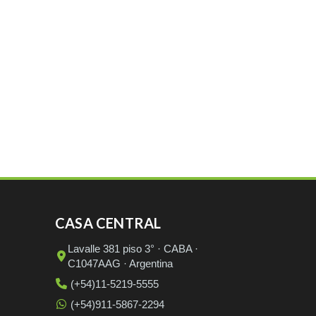
CASA CENTRAL
Lavalle 381 piso 3° · CABA ·
C1047AAG · Argentina
(+54)11-5219-5555
(+54)911-5867-2294