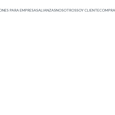
ONES PARA EMPRESAS
ALIANZAS
NOSOTROS
SOY CLIENTE
COMPRA
 de
orte
tura IT