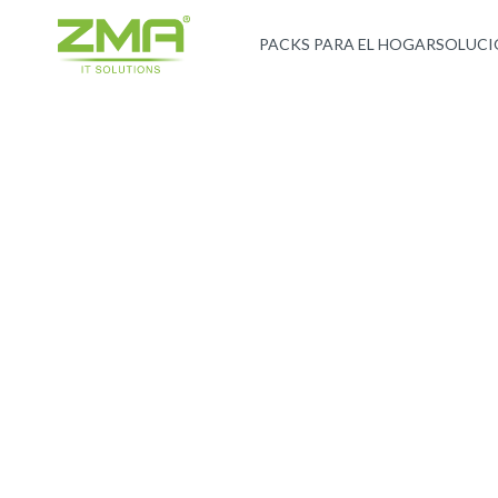
PACKS PARA EL HOGAR
SOLUCI
CONTACTANOS
Servicios profesionales a cargo
especialistas técnicos y de sop
Soluciones de ciberseguridad y gestión de infraestruc
CHATEA CON NOSOTROS