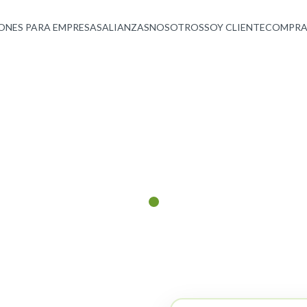
ONES PARA EMPRESAS
ALIANZAS
NOSOTROS
SOY CLIENTE
COMPRA
 de
orte
tura IT