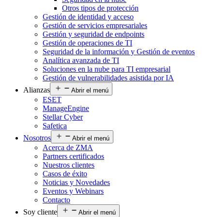
Otros tipos de protección
Gestión de identidad y acceso
Gestión de servicios empresariales
Gestión y seguridad de endpoints
Gestión de operaciones de TI
Seguridad de la información y Gestión de eventos
Analítica avanzada de TI
Soluciones en la nube para TI empresarial
Gestión de vulnerabilidades asistida por IA
Alianzas
Abrir el menú
ESET
ManageEngine
Stellar Cyber
Safetica
Nosotros
Abrir el menú
Acerca de ZMA
Partners certificados
Nuestros clientes
Casos de éxito
Noticias y Novedades
Eventos y Webinars
Contacto
Soy cliente
Abrir el menú