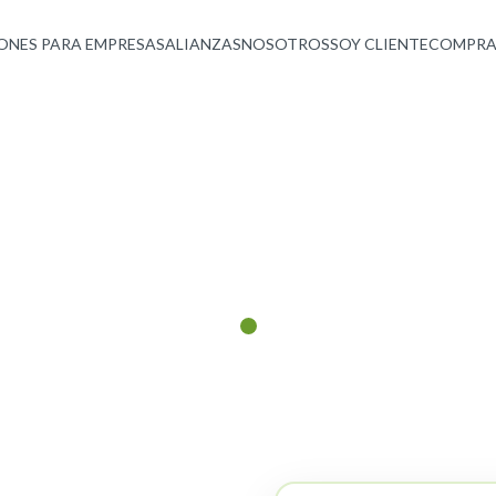
ONES PARA EMPRESAS
ALIANZAS
NOSOTROS
SOY CLIENTE
COMPRA
 de
orte
tura IT