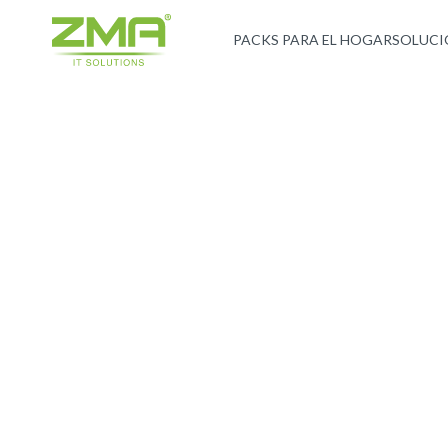
PACKS PARA EL HOGAR
SOLUCI
CONTACTANOS
Servicios profesionales a cargo
especialistas técnicos y de sop
Soluciones de ciberseguridad y gestión de infraestruc
CHATEA CON NOSOTROS