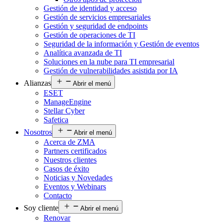
Gestión de identidad y acceso
Gestión de servicios empresariales
Gestión y seguridad de endpoints
Gestión de operaciones de TI
Seguridad de la información y Gestión de eventos
Analítica avanzada de TI
Soluciones en la nube para TI empresarial
Gestión de vulnerabilidades asistida por IA
Alianzas
Abrir el menú
ESET
ManageEngine
Stellar Cyber
Safetica
Nosotros
Abrir el menú
Acerca de ZMA
Partners certificados
Nuestros clientes
Casos de éxito
Noticias y Novedades
Eventos y Webinars
Contacto
Soy cliente
Abrir el menú
Renovar