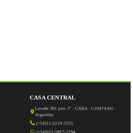
mpo de validación y debe quedar sin cambios.
CASA CENTRAL
Lavalle 381 piso 3° · CABA · C1047AAG ·
Argentina
(+54)11-5219-5555
(+54)911-5867-2294