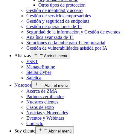
Otros tipos de protección
Gestión de identidad y acceso
Gestión de servicios empresariales
Gestión y seguridad de endpoints
Gestión de operaciones de TI
Seguridad de la información y Gestión de eventos
Analítica avanzada de TI
Soluciones en la nube para TI empresarial
Gestión de vulnerabilidades asistida por IA
Alianzas
Abrir el menú
ESET
ManageEngine
Stellar Cyber
Safetica
Nosotros
Abrir el menú
Acerca de ZMA
Partners certificados
Nuestros clientes
Casos de éxito
Noticias y Novedades
Eventos y Webinars
Contacto
Soy cliente
Abrir el menú