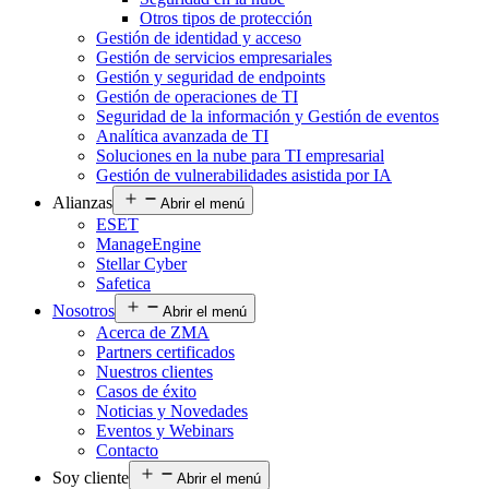
Otros tipos de protección
Gestión de identidad y acceso
Gestión de servicios empresariales
Gestión y seguridad de endpoints
Gestión de operaciones de TI
Seguridad de la información y Gestión de eventos
Analítica avanzada de TI
Soluciones en la nube para TI empresarial
Gestión de vulnerabilidades asistida por IA
Alianzas
Abrir el menú
ESET
ManageEngine
Stellar Cyber
Safetica
Nosotros
Abrir el menú
Acerca de ZMA
Partners certificados
Nuestros clientes
Casos de éxito
Noticias y Novedades
Eventos y Webinars
Contacto
Soy cliente
Abrir el menú