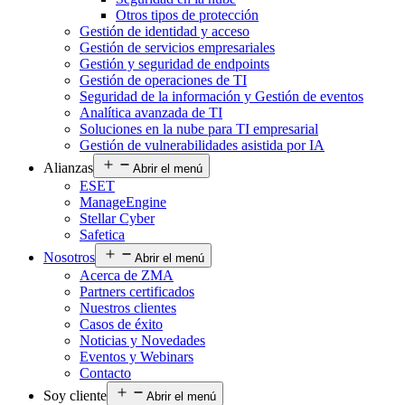
Otros tipos de protección
Gestión de identidad y acceso
Gestión de servicios empresariales
Gestión y seguridad de endpoints
Gestión de operaciones de TI
Seguridad de la información y Gestión de eventos
Analítica avanzada de TI
Soluciones en la nube para TI empresarial
Gestión de vulnerabilidades asistida por IA
Alianzas
Abrir el menú
ESET
ManageEngine
Stellar Cyber
Safetica
Nosotros
Abrir el menú
Acerca de ZMA
Partners certificados
Nuestros clientes
Casos de éxito
Noticias y Novedades
Eventos y Webinars
Contacto
Soy cliente
Abrir el menú