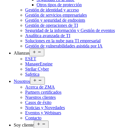
Otros tipos de protección
Gestión de identidad y acceso
Gestión de servicios empresariales
Gestión y seguridad de endpoints
Gestión de operaciones de TI
Seguridad de la información y Gestión de eventos
Analítica avanzada de TI
Soluciones en la nube para TI empresarial
Gestión de vulnerabilidades asistida por IA
Abrir
Alianzas
el
ESET
menú
ManageEngine
Stellar Cyber
Safetica
Abrir
Nosotros
el
Acerca de ZMA
menú
Partners certificados
Nuestros clientes
Casos de éxito
Noticias y Novedades
Eventos y Webinars
Contacto
Abrir
Soy cliente
el