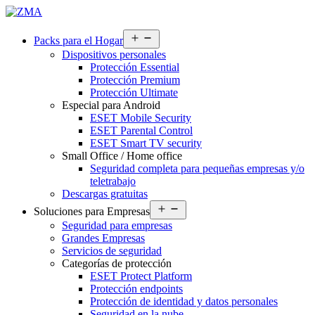
Abrir
Packs para el Hogar
el
Dispositivos personales
menú
Protección Essential
Protección Premium
Protección Ultimate
Especial para Android
ESET Mobile Security
ESET Parental Control
ESET Smart TV security
Small Office / Home office
Seguridad completa para pequeñas empresas y/o
teletrabajo
Descargas gratuitas
Abrir
Soluciones para Empresas
el
Seguridad para empresas
menú
Grandes Empresas
Servicios de seguridad
Categorías de protección
ESET Protect Platform
Protección endpoints
Protección de identidad y datos personales
Seguridad en la nube