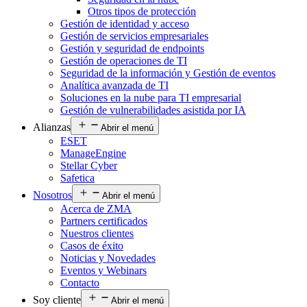
Otros tipos de protección
Gestión de identidad y acceso
Gestión de servicios empresariales
Gestión y seguridad de endpoints
Gestión de operaciones de TI
Seguridad de la información y Gestión de eventos
Analítica avanzada de TI
Soluciones en la nube para TI empresarial
Gestión de vulnerabilidades asistida por IA
Alianzas
Abrir el menú
ESET
ManageEngine
Stellar Cyber
Safetica
Nosotros
Abrir el menú
Acerca de ZMA
Partners certificados
Nuestros clientes
Casos de éxito
Noticias y Novedades
Eventos y Webinars
Contacto
Soy cliente
Abrir el menú