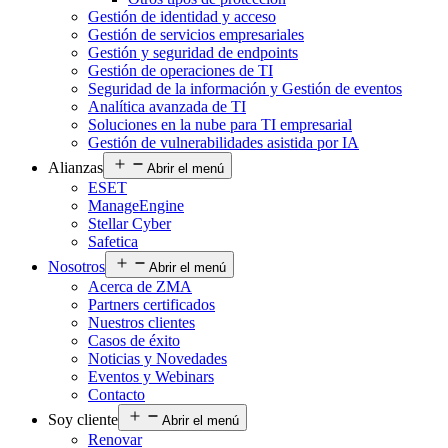
Gestión de identidad y acceso
Gestión de servicios empresariales
Gestión y seguridad de endpoints
Gestión de operaciones de TI
Seguridad de la información y Gestión de eventos
Analítica avanzada de TI
Soluciones en la nube para TI empresarial
Gestión de vulnerabilidades asistida por IA
Alianzas
Abrir el menú
ESET
ManageEngine
Stellar Cyber
Safetica
Nosotros
Abrir el menú
Acerca de ZMA
Partners certificados
Nuestros clientes
Casos de éxito
Noticias y Novedades
Eventos y Webinars
Contacto
Soy cliente
Abrir el menú
Renovar