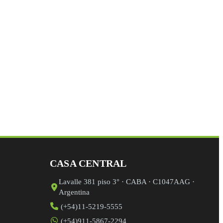
mpo de validación y debe quedar sin cambios.
CASA CENTRAL
Lavalle 381 piso 3° · CABA · C1047AAG ·
Argentina
(+54)11-5219-5555
(+54)911-5867-2294