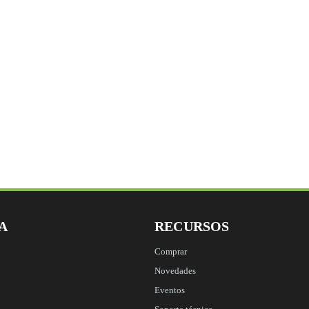
Name
Este campo es un ca
A
RECURSOS
Comprar
Novedades
Eventos