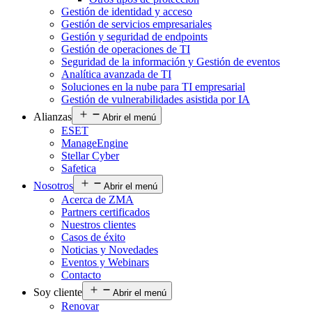
Gestión de identidad y acceso
Gestión de servicios empresariales
Gestión y seguridad de endpoints
Gestión de operaciones de TI
Seguridad de la información y Gestión de eventos
Analítica avanzada de TI
Soluciones en la nube para TI empresarial
Gestión de vulnerabilidades asistida por IA
Alianzas
Abrir el menú
ESET
ManageEngine
Stellar Cyber
Safetica
Nosotros
Abrir el menú
Acerca de ZMA
Partners certificados
Nuestros clientes
Casos de éxito
Noticias y Novedades
Eventos y Webinars
Contacto
Soy cliente
Abrir el menú
Renovar