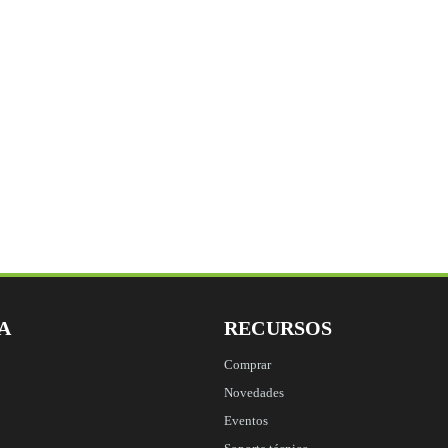
Comments
Este campo es un ca
A
RECURSOS
Comprar
Novedades
Eventos