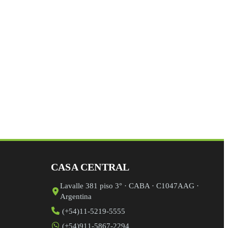
mpo de validación y debe quedar sin cambios.
CASA CENTRAL
Lavalle 381 piso 3° · CABA · C1047AAG ·
Argentina
(+54)11-5219-5555
(+54)911-5867-2294