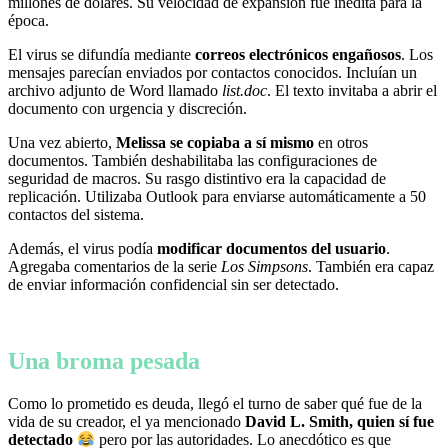
millones de dólares. Su velocidad de expansión fue inédita para la
época.
El virus se difundía mediante
correos electrónicos engañosos
. Los
mensajes parecían enviados por contactos conocidos. Incluían un
archivo adjunto de Word llamado
list.doc
. El texto invitaba a abrir el
documento con urgencia y discreción.
Una vez abierto,
Melissa se copiaba a sí mismo
en otros
documentos. También deshabilitaba las configuraciones de
seguridad de macros. Su rasgo distintivo era la capacidad de
replicación. Utilizaba Outlook para enviarse automáticamente a 50
contactos del sistema.
Además, el virus podía
modificar documentos del usuario
.
Agregaba comentarios de la serie
Los Simpsons
. También era capaz
de enviar información confidencial sin ser detectado.
Una broma pesada
Como lo prometido es deuda, llegó el turno de saber qué fue de la
vida de su creador, el ya mencionado
David L. Smith, quien sí fue
detectado
pero por las autoridades. Lo anecdótico es que