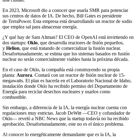
En 2023, Microsoft dio a conocer que usaría SMR para potenciar
sus centros de datos de IA. De hecho, Bill Gates es presidente
de TerraPower. Esta empresa está desarrollando un reactor de sodio
que emplea sal para almacenar energía.
¿Y qué hay de Sam Altman? El CEO de OpenAI está invirtiendo en
dos startups:
Oklo
, que desarrolla reactores de fisión pequeños,
y
Helion
, que está tratando de comercializar la fusión nuclear.
Desafortunadamente, se estima que los sistemas basados en fusión
nuclear no serán comercialmente viables hasta la próxima década.
En el caso de Oklo, la compañía está construyendo su propia
planta:
Aurora
. Contará con un reactor de fisión nuclear de 15-
megawatts. El plan es hacerla en el Laboratorio Nacional de Idaho,
instalación donde Oklo ha recibido permiso del Departamento de
Energía para reciclar desechos nucleares y usarlos como
combustible.
Sin embargo, a diferencia de la IA, la energía nuclear cuenta con
regulaciones muy estrictas. Jacob DeWitt —CEO y cofundador de
Oklo— reveló a NBC News que la startup todavía no ha recibido
aprobación. Desafortunadamente, este no es el único problema.
Al conocer lo energéticamente demandante que es la IA, la