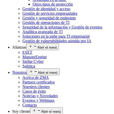
Otros tipos de protección
Gestión de identidad y acceso
Gestión de servicios empresariales
Gestión y seguridad de endpoints
Gestión de operaciones de TI
Seguridad de la información y Gestión de eventos
Analítica avanzada de TI
Soluciones en la nube para TI empresarial
Gestión de vulnerabilidades asistida por IA
Alianzas
Abrir el menú
ESET
ManageEngine
Stellar Cyber
Safetica
Nosotros
Abrir el menú
Acerca de ZMA
Partners certificados
Nuestros clientes
Casos de éxito
Noticias y Novedades
Eventos y Webinars
Contacto
Soy cliente
Abrir el menú