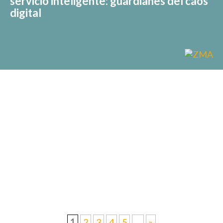
servicio inteligente: guardianes del caos
digital
1
2
3
4
5
...
»