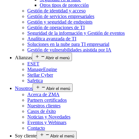
Otros tipos de protección
Gestión de identidad y acceso
Gestión de servicios empresariales
Gestión y seguridad de endpoints
Gestión de operaciones de TI
Seguridad de la información y Gestión de eventos
Analítica avanzada de TI
Soluciones en la nube para TI empresarial
Gestión de vulnerabilidades asistida por IA
Alianzas
Abrir el menú
ESET
ManageEngine
Stellar Cyber
Safetica
Nosotros
Abrir el menú
Acerca de ZMA
Partners certificados
Nuestros clientes
Casos de éxito
Noticias y Novedades
Eventos y Webinars
Contacto
Soy cliente
Abrir el menú