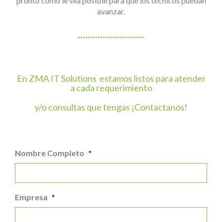
pronto como le sea posible para que los técnicos puedan
avanzar.
···························
En ZMA IT Solutions estamos listos para atender
a cada requerimiento
y/o consultas que tengas ¡Contactanos!
Nombre Completo
*
Empresa
*