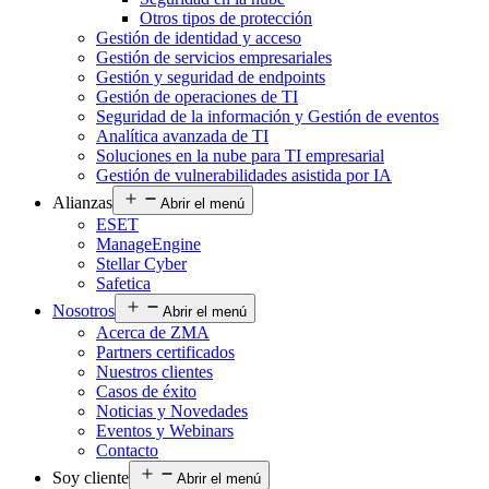
Otros tipos de protección
Gestión de identidad y acceso
Gestión de servicios empresariales
Gestión y seguridad de endpoints
Gestión de operaciones de TI
Seguridad de la información y Gestión de eventos
Analítica avanzada de TI
Soluciones en la nube para TI empresarial
Gestión de vulnerabilidades asistida por IA
Alianzas
Abrir el menú
ESET
ManageEngine
Stellar Cyber
Safetica
Nosotros
Abrir el menú
Acerca de ZMA
Partners certificados
Nuestros clientes
Casos de éxito
Noticias y Novedades
Eventos y Webinars
Contacto
Soy cliente
Abrir el menú