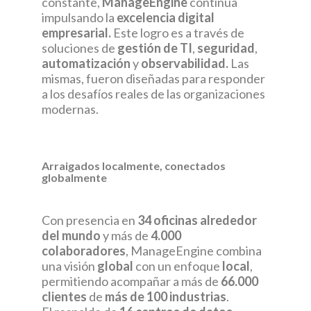
constante,
ManageEngine
continúa
impulsando la
excelencia digital
empresarial.
Este logro es a través de
soluciones de
gestión de TI
,
seguridad
,
automatización
y
observabilidad.
Las
mismas, fueron diseñadas para responder
a los desafíos reales de las organizaciones
modernas.
Arraigados localmente, conectados
globalmente
Con presencia en
34 oficinas alrededor
del mundo
y más de
4.000
colaboradores
, ManageEngine combina
una visión
global
con un enfoque
local
,
permitiendo acompañar a más de
66.000
clientes
de
más de 100 industrias
.