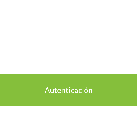
Gestión centralizada
Control total de las funciones de licencia y
software, la política de seguridad y las claves de
cifrado desde una consola dedicada de ESET
Endpoint Encryption.
Autenticación