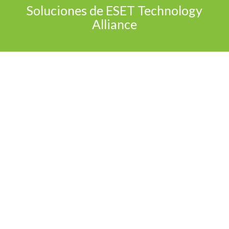
Soluciones de ESET Technology
Alliance
ión de fuga de datos –
a