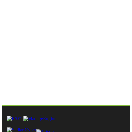
todos tus dispositivos Android
única licencia compartida
ia Premium de ESET Smart TV Security, también
r la versión Premium de
ESET Mobile Security
para tu
tableta Android bajo la misma cuenta de Google, y