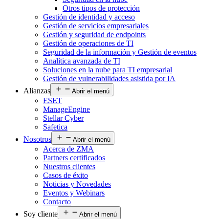
Otros tipos de protección
Gestión de identidad y acceso
Gestión de servicios empresariales
Gestión y seguridad de endpoints
Gestión de operaciones de TI
Seguridad de la información y Gestión de eventos
Analítica avanzada de TI
Soluciones en la nube para TI empresarial
Gestión de vulnerabilidades asistida por IA
Alianzas
Abrir el menú
ESET
ManageEngine
Stellar Cyber
Safetica
Nosotros
Abrir el menú
Acerca de ZMA
Partners certificados
Nuestros clientes
Casos de éxito
Noticias y Novedades
Eventos y Webinars
Contacto
Soy cliente
Abrir el menú