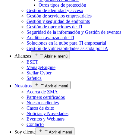
Otros tipos de protección
Gestión de identidad y acceso
Gestión de servicios empresariales
Gestión y seguridad de endpoints
Gestión de operaciones de TI
Seguridad de la información y Gestión de eventos
Analítica avanzada de TI
Soluciones en la nube para TI empresarial
Gestión de vulnerabilidades asistida por IA
Alianzas
Abrir el menú
ESET
ManageEngine
Stellar Cyber
Safetica
Nosotros
Abrir el menú
Acerca de ZMA
Partners certificados
Nuestros clientes
Casos de éxito
Noticias y Novedades
Eventos y Webinars
Contacto
Soy cliente
Abrir el menú