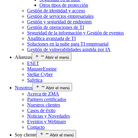
Otros tipos de protección
Gestión de identidad y acceso
Gestión de servicios empresariales
Gestión y seguridad de endpoints
Gestión de operaciones de TI
Seguridad de la información y Gestión de eventos
Analítica avanzada de TI
Soluciones en la nube para TI empresarial
Gestión de vulnerabilidades asistida por IA
Alianzas
Abrir el menú
ESET
ManageEngine
Stellar Cyber
Safetica
Nosotros
Abrir el menú
Acerca de ZMA
Partners certificados
Nuestros clientes
Casos de éxito
Noticias y Novedades
Eventos y Webinars
Contacto
Soy cliente
Abrir el menú