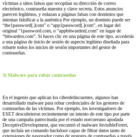
víctimas a sitios falsos que recopilan su dirección de correo
electrónico, contraseña maestra y clave secreta. Estos anuncios
parecen legítimos, y enlazan a páginas falsas con dominios que
intentan falsificar a la auténtica Por ejemplo, un dominio puede ser
“the1password[.]com” o “app1password[.]com”, en lugar del
original “1password.com, o “appbitwarden[.com” en lugar de
“bitwarden.com”. Si haces clic en una página de este tipo, accederás
a una página de inicio de sesión de aspecto legítimo diseñada para
robarte todos los inicios de sesión importantes del gestor de
contraseñas.
3) Malware para robar contraseñas
En el ingenio que aplican los ciberdelincuentes, algunos han
desarrollado malware para robar credenciales de los gestores de
contraseñas de las víctimas. Por ejemplo, los investigadores de
ESET descubrieron recientemente un intento de este tipo por parte
de una campaña patrocinada por el estado norcoreano apodada
DeceptiveDevelopment, que encontró el malware InvisibleFerret,
que incluía un comando backdoor capaz de filtrar datos tanto de
extensiones de navegador como de gestores de contraseñas a través