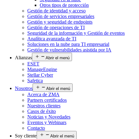
Otros tipos de protección
Gestión de identidad y acceso
Gestión de servicios empresariales
Gestión y seguridad de endpoints
Gestión de operaciones de TI
Seguridad de la información y Gestión de eventos
Analítica avanzada de TI
Soluciones en la nube para TI empresarial
Gestión de vulnerabilidades asistida por IA
Alianzas
Abrir el menú
ESET
ManageEngine
Stellar Cyber
Safetica
Nosotros
Abrir el menú
Acerca de ZMA
Partners certificados
Nuestros clientes
Casos de éxito
Noticias y Novedades
Eventos y Webinars
Contacto
Soy cliente
Abrir el menú