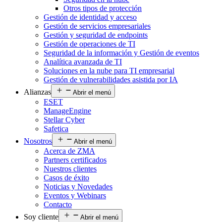
Otros tipos de protección
Gestión de identidad y acceso
Gestión de servicios empresariales
Gestión y seguridad de endpoints
Gestión de operaciones de TI
Seguridad de la información y Gestión de eventos
Analítica avanzada de TI
Soluciones en la nube para TI empresarial
Gestión de vulnerabilidades asistida por IA
Alianzas
Abrir el menú
ESET
ManageEngine
Stellar Cyber
Safetica
Nosotros
Abrir el menú
Acerca de ZMA
Partners certificados
Nuestros clientes
Casos de éxito
Noticias y Novedades
Eventos y Webinars
Contacto
Soy cliente
Abrir el menú