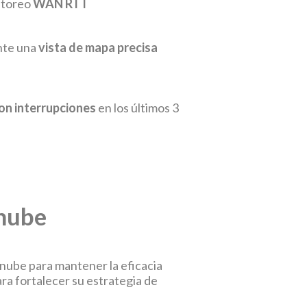
itoreo
WAN RTT
ante una
vista de mapa precisa
on interrupciones
en los últimos 3
 nube
la nube para mantener la eficacia
Para fortalecer su estrategia de