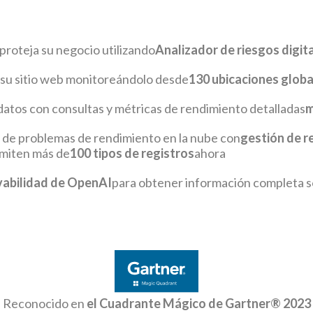
proteja su negocio utilizando
Analizador de riesgos digit
 su sitio web monitoreándolo desde
130 ubicaciones globa
 datos con consultas y métricas de rendimiento detalladas
m
 de problemas de rendimiento en la nube con
gestión de r
miten más de
100 tipos de registros
ahora
vabilidad de OpenAI
para obtener información completa sob
Reconocido en
el Cuadrante Mágico de Gartner® 2023