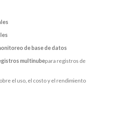
ales
les
onitoreo de base de datos
egistros multinube
para registros de
re el uso, el costo y el rendimiento