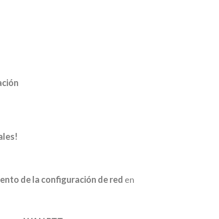
ación
ales!
ento de la configuración de red
en