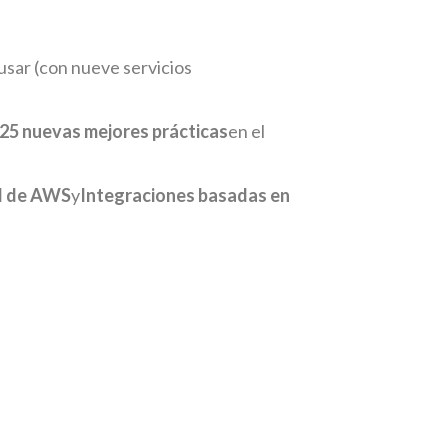
 usar (con nueve servicios
25 nuevas mejores prácticas
en el
ol de AWS
y
Integraciones basadas en