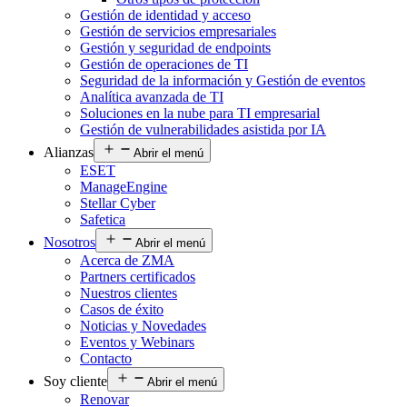
Gestión de identidad y acceso
Gestión de servicios empresariales
Gestión y seguridad de endpoints
Gestión de operaciones de TI
Seguridad de la información y Gestión de eventos
Analítica avanzada de TI
Soluciones en la nube para TI empresarial
Gestión de vulnerabilidades asistida por IA
Alianzas
Abrir el menú
ESET
ManageEngine
Stellar Cyber
Safetica
Nosotros
Abrir el menú
Acerca de ZMA
Partners certificados
Nuestros clientes
Casos de éxito
Noticias y Novedades
Eventos y Webinars
Contacto
Soy cliente
Abrir el menú
Renovar