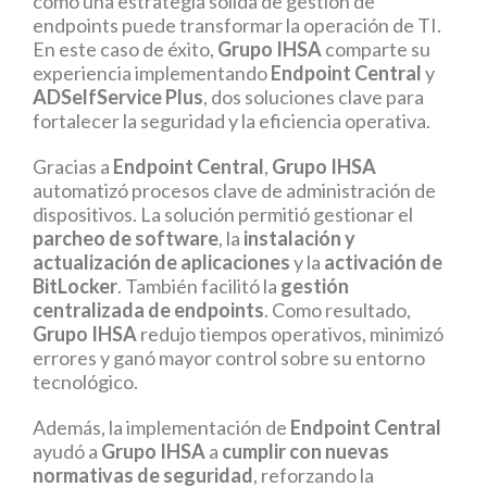
cómo una estrategia sólida de gestión de
endpoints puede transformar la operación de TI.
En este caso de éxito,
Grupo IHSA
comparte su
experiencia implementando
Endpoint Central
y
ADSelfService Plus
, dos soluciones clave para
fortalecer la seguridad y la eficiencia operativa.
Gracias a
Endpoint Central
,
Grupo IHSA
automatizó procesos clave de administración de
dispositivos. La solución permitió gestionar el
parcheo de software
, la
instalación y
actualización de aplicaciones
y la
activación de
BitLocker
. También facilitó la
gestión
centralizada de endpoints
. Como resultado,
Grupo IHSA
redujo tiempos operativos, minimizó
errores y ganó mayor control sobre su entorno
tecnológico.
Además, la implementación de
Endpoint Central
ayudó a
Grupo IHSA
a
cumplir con nuevas
normativas de seguridad
, reforzando la