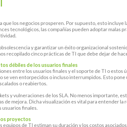
l
a que los negocios prosperen. Por supuesto, esto incluye la
ances tecnológicos, las compañías pueden adoptar malas pr
tividad.
obsolescencia y garantizar un éxito organizacional sostenid
mos recopilado cinco prácticas de TI que debe dejar de hac
os débiles de los usuarios finales
ones entre los usuarios finales y el soporte de TI o estos 
ajo se ven entorpecidos o incluso interrumpidos. Esto pone 
scalados o reabiertos.
ckets y vulneraciones de los SLA. No menos importante, esta
 de mejora. Dicha visualización es vital para entender la r
s usuarios finales.
 los proyectos
s equipos de TI estiman su duración y los costos asociados