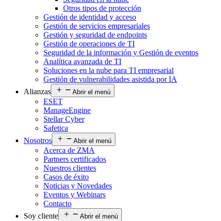
Otros tipos de protección
Gestión de identidad y acceso
Gestión de servicios empresariales
Gestión y seguridad de endpoints
Gestión de operaciones de TI
Seguridad de la información y Gestión de eventos
Analítica avanzada de TI
Soluciones en la nube para TI empresarial
Gestión de vulnerabilidades asistida por IA
Alianzas
Abrir el menú
ESET
ManageEngine
Stellar Cyber
Safetica
Nosotros
Abrir el menú
Acerca de ZMA
Partners certificados
Nuestros clientes
Casos de éxito
Noticias y Novedades
Eventos y Webinars
Contacto
Soy cliente
Abrir el menú