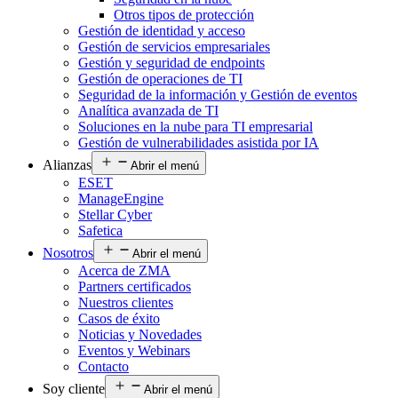
Otros tipos de protección
Gestión de identidad y acceso
Gestión de servicios empresariales
Gestión y seguridad de endpoints
Gestión de operaciones de TI
Seguridad de la información y Gestión de eventos
Analítica avanzada de TI
Soluciones en la nube para TI empresarial
Gestión de vulnerabilidades asistida por IA
Alianzas
Abrir el menú
ESET
ManageEngine
Stellar Cyber
Safetica
Nosotros
Abrir el menú
Acerca de ZMA
Partners certificados
Nuestros clientes
Casos de éxito
Noticias y Novedades
Eventos y Webinars
Contacto
Soy cliente
Abrir el menú