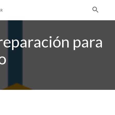
R
preparación para
o