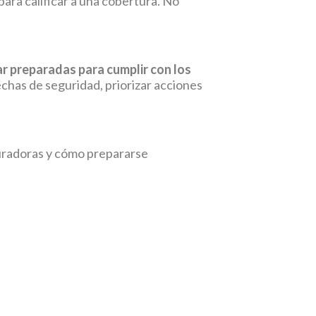
para calificar a una cobertura. No
r preparadas para cumplir con los
echas de seguridad, priorizar acciones
guradoras y cómo prepararse