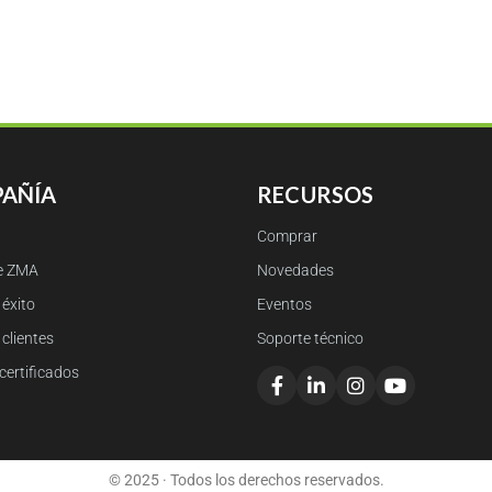
AÑÍA
RECURSOS
Comprar
e ZMA
Novedades
éxito
Eventos
clientes
Soporte técnico
certificados
© 2025 · Todos los derechos reservados.