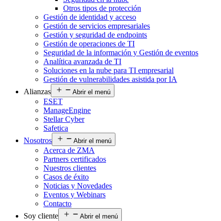
Otros tipos de protección
Gestión de identidad y acceso
Gestión de servicios empresariales
Gestión y seguridad de endpoints
Gestión de operaciones de TI
Seguridad de la información y Gestión de eventos
Analítica avanzada de TI
Soluciones en la nube para TI empresarial
Gestión de vulnerabilidades asistida por IA
Alianzas
Abrir el menú
ESET
ManageEngine
Stellar Cyber
Safetica
Nosotros
Abrir el menú
Acerca de ZMA
Partners certificados
Nuestros clientes
Casos de éxito
Noticias y Novedades
Eventos y Webinars
Contacto
Soy cliente
Abrir el menú