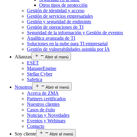
Otros tipos de protección
Gestión de identidad y acceso
Gestión de servicios empresariales
Gestión y seguridad de endpoints
Gestión de operaciones de TI
Seguridad de la información y Gestión de eventos
Analítica avanzada de TI
Soluciones en la nube para TI empresarial
Gestión de vulnerabilidades asistida por IA
Alianzas
Abrir el menú
ESET
ManageEngine
Stellar Cyber
Safetica
Nosotros
Abrir el menú
Acerca de ZMA
Partners certificados
Nuestros clientes
Casos de éxito
Noticias y Novedades
Eventos y Webinars
Contacto
Soy cliente
Abrir el menú