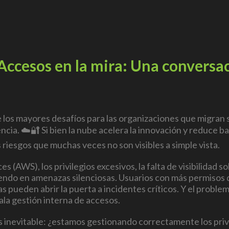
Accesos en la mira: Una conversac
 los mayores desafíos para las organizaciones que migran 
iencia. ☁️🔐 Si bien la nube acelera la innovación y reduce b
 riesgos que muchas veces no son visibles a simple vista.
ces
(AWS), los privilegios excesivos, la falta de visibilidad 
ndo en amenazas silenciosas. Usuarios con más permisos d
s pueden abrir la puerta a incidentes críticos. Y el probl
a gestión interna de accesos.
s inevitable: ¿estamos gestionando correctamente los priv