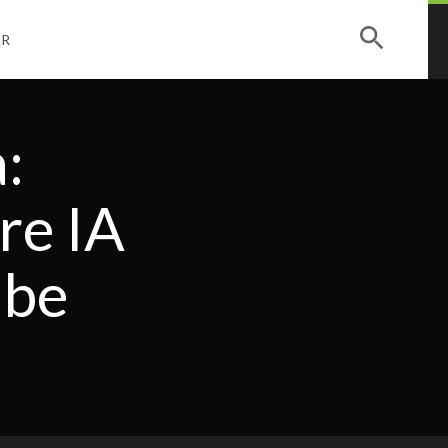
R
:
re IA
ube