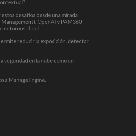
contextual?
r estos desafíos desde una mirada
ment Management), OpenAI y PAM360
en entornos cloud.
permite reducir la exposición, detectar
 la seguridad en la nube como un
junto a ManageEngine.