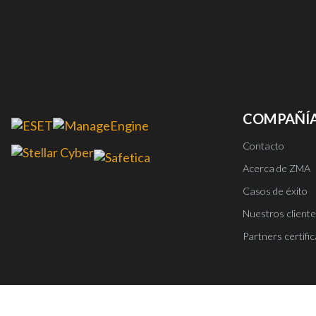
COMPAÑÍ
Contacto
Acerca de ZMA
Casos de éxito
Nuestros client
Partners certifi