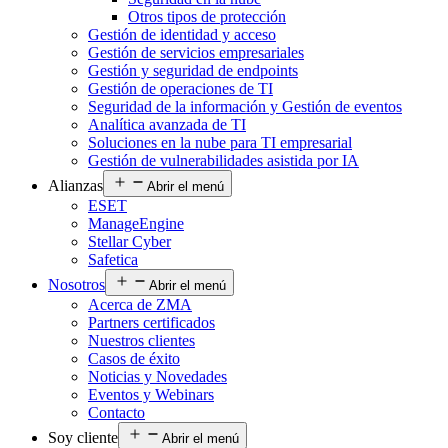
Otros tipos de protección
Gestión de identidad y acceso
Gestión de servicios empresariales
Gestión y seguridad de endpoints
Gestión de operaciones de TI
Seguridad de la información y Gestión de eventos
Analítica avanzada de TI
Soluciones en la nube para TI empresarial
Gestión de vulnerabilidades asistida por IA
Alianzas
Abrir el menú
ESET
ManageEngine
Stellar Cyber
Safetica
Nosotros
Abrir el menú
Acerca de ZMA
Partners certificados
Nuestros clientes
Casos de éxito
Noticias y Novedades
Eventos y Webinars
Contacto
Soy cliente
Abrir el menú