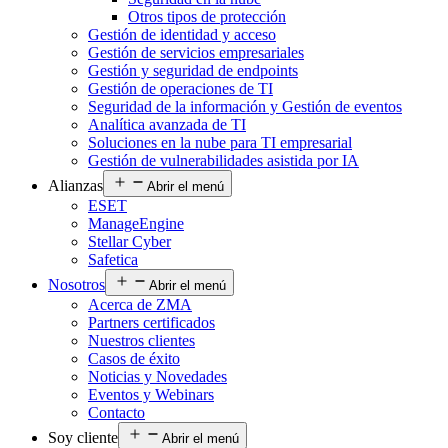
Otros tipos de protección
Gestión de identidad y acceso
Gestión de servicios empresariales
Gestión y seguridad de endpoints
Gestión de operaciones de TI
Seguridad de la información y Gestión de eventos
Analítica avanzada de TI
Soluciones en la nube para TI empresarial
Gestión de vulnerabilidades asistida por IA
Alianzas
Abrir el menú
ESET
ManageEngine
Stellar Cyber
Safetica
Nosotros
Abrir el menú
Acerca de ZMA
Partners certificados
Nuestros clientes
Casos de éxito
Noticias y Novedades
Eventos y Webinars
Contacto
Soy cliente
Abrir el menú