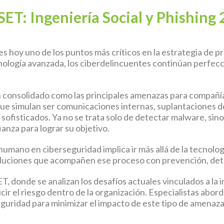
ET: Ingeniería Social y Phishing
es hoy uno de los puntos más críticos en la estrategia de p
ología avanzada, los ciberdelincuentes continúan perfecc
han consolidado como las principales amenazas para compañ
ue simulan ser comunicaciones internas, suplantaciones de
sofisticados. Ya no se trata solo de detectar malware, si
anza para lograr su objetivo.
humano en ciberseguridad implica ir más allá de la tecnolog
soluciones que acompañen ese proceso con prevención, det
ET
, donde se analizan los desafíos actuales vinculados a la in
ir el riesgo dentro de la organización. Especialistas abo
eguridad para minimizar el impacto de este tipo de amenaza