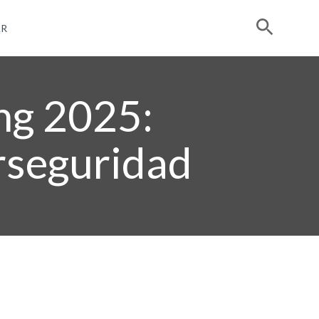
R
ing 2025:
erseguridad