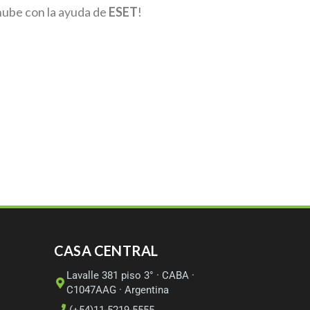
nube con la ayuda de
ESET
!
CASA CENTRAL
Lavalle 381 piso 3° · CABA ·
C1047AAG · Argentina