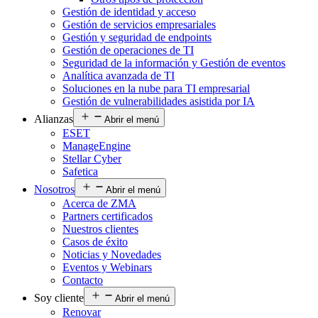
Gestión de identidad y acceso
Gestión de servicios empresariales
Gestión y seguridad de endpoints
Gestión de operaciones de TI
Seguridad de la información y Gestión de eventos
Analítica avanzada de TI
Soluciones en la nube para TI empresarial
Gestión de vulnerabilidades asistida por IA
Alianzas
Abrir el menú
ESET
ManageEngine
Stellar Cyber
Safetica
Nosotros
Abrir el menú
Acerca de ZMA
Partners certificados
Nuestros clientes
Casos de éxito
Noticias y Novedades
Eventos y Webinars
Contacto
Soy cliente
Abrir el menú
Renovar