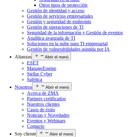
Otros tipos de protección
Gestión de identidad y acceso
Gestión de servicios empresariales
Gestión y seguridad de endpoints
Gestión de operaciones de TI
Seguridad de la información y Gestión de eventos
Analítica avanzada de TI
Soluciones en la nube para TI empresarial
Gestión de vulnerabilidades asistida por IA
Alianzas
Abrir el menú
ESET
ManageEngine
Stellar Cyber
Safetica
Nosotros
Abrir el menú
Acerca de ZMA
Partners certificados
Nuestros clientes
Casos de éxito
Noticias y Novedades
Eventos y Webinars
Contacto
Soy cliente
Abrir el menú