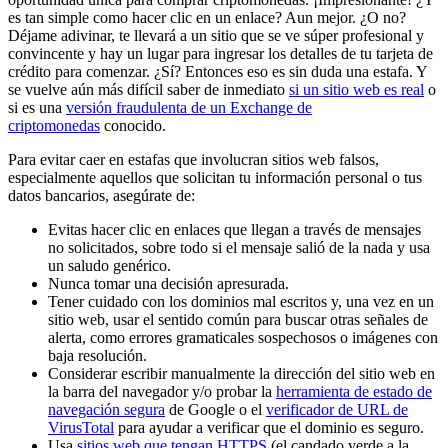
es tan simple como hacer clic en un enlace? Aun mejor. ¿O no?
Déjame adivinar, te llevará a un sitio que se ve súper profesional y
convincente y hay un lugar para ingresar los detalles de tu tarjeta de
crédito para comenzar. ¿Sí? Entonces eso es sin duda una estafa. Y
se vuelve aún más difícil saber de inmediato
si un sitio web es real
o
si es una
versión fraudulenta de un Exchange de
criptomonedas
conocido.
Para evitar caer en estafas que involucran sitios web falsos,
especialmente aquellos que solicitan tu información personal o tus
datos bancarios, asegúrate de:
Evitas hacer clic en enlaces que llegan a través de mensajes
no solicitados, sobre todo si el mensaje salió de la nada y usa
un saludo genérico.
Nunca tomar una decisión apresurada.
Tener cuidado con los dominios mal escritos y, una vez en un
sitio web, usar el sentido común para buscar otras señales de
alerta, como errores gramaticales sospechosos o imágenes con
baja resolución.
Considerar escribir manualmente la dirección del sitio web en
la barra del navegador y/o probar la
herramienta de estado de
navegación segura
de Google o el
verificador de URL de
VirusTotal
para ayudar a verificar que el dominio es seguro.
Usa
sitios web que tengan HTTPS
(el candado verde a la