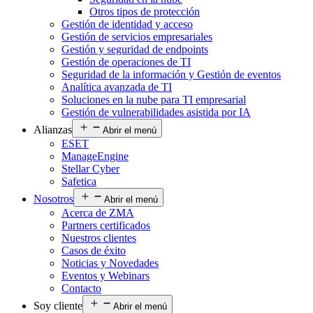
Otros tipos de protección
Gestión de identidad y acceso
Gestión de servicios empresariales
Gestión y seguridad de endpoints
Gestión de operaciones de TI
Seguridad de la información y Gestión de eventos
Analítica avanzada de TI
Soluciones en la nube para TI empresarial
Gestión de vulnerabilidades asistida por IA
Alianzas
Abrir el menú
ESET
ManageEngine
Stellar Cyber
Safetica
Nosotros
Abrir el menú
Acerca de ZMA
Partners certificados
Nuestros clientes
Casos de éxito
Noticias y Novedades
Eventos y Webinars
Contacto
Soy cliente
Abrir el menú