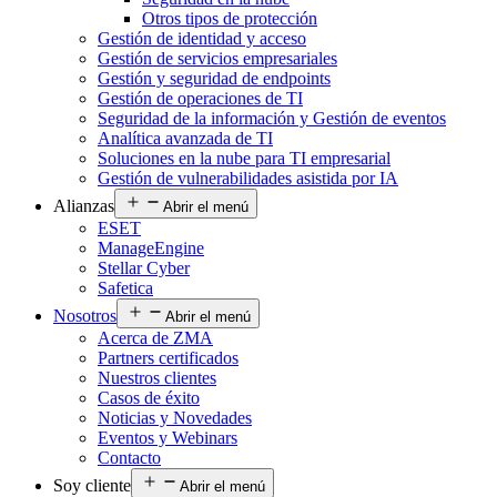
Otros tipos de protección
Gestión de identidad y acceso
Gestión de servicios empresariales
Gestión y seguridad de endpoints
Gestión de operaciones de TI
Seguridad de la información y Gestión de eventos
Analítica avanzada de TI
Soluciones en la nube para TI empresarial
Gestión de vulnerabilidades asistida por IA
Alianzas
Abrir el menú
ESET
ManageEngine
Stellar Cyber
Safetica
Nosotros
Abrir el menú
Acerca de ZMA
Partners certificados
Nuestros clientes
Casos de éxito
Noticias y Novedades
Eventos y Webinars
Contacto
Soy cliente
Abrir el menú