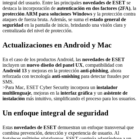
integral del usuario. Entre las principales
novedades de ESET
se
destaca la incorporación de
autenticación en dos factores (2FA)
, la
protección ARM para soluciones Windows
y la protección contra
ataques de fuerza bruta. Además, se suma el
estado general de
seguridad
en la pantalla de inicio, brindando una visión clara y
centralizada del nivel de protección.
Actualizaciones en Android y Mac
En el caso de los productos Android, las
novedades de ESET
incluyen un
nuevo diseño del panel UX
, compatibilidad con
Android 13
y mejoras en la protección
anti-phishing
, ahora
reforzada con tecnología
anti-smishing
para detectar fraudes por
SMS.
>Para Mac, ESET Cyber Security incorpora un
instalador
multilenguaje
, mejoras en la
interfaz gráfica
y un
asistente de
instalación
más intuitivo, simplificando el proceso para los usuarios.
Un enfoque integral de seguridad
Estas
novedades de ESET
demuestran un enfoque transversal que
combina prevención, detección y experiencia de usuario. Al
fortalecer múltiples plataformas, ESET continúa adaptándose a un